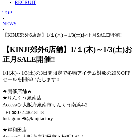
RECRUIT
TOP
›
NEWS
›
【KINJI郊外6店舗】1/１(木)～1/3(土)お正月SALE開催‼
【KINJI郊外6店舗】1/１(木)～1/3(土)お
正月SALE開催‼
1/1(木)～1/3(土)の3日間限定で冬物アイテム対象の20％OFF
セールを開催いたします‼
🔥開催店舗🔥
★りんくう泉南店
Access👉大阪府泉南市りんくう南浜4-2
TEL☎072-482-8118
Instagram📲@kinjifactory
★岸和田店
Access👉大阪府岸和田市下松町1-61-1