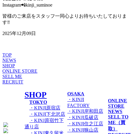
Instagram📲kinji_suminoe
皆様のご来店をスタッフ一同心よりお待ちいたしておりま
す‼
2025年12月09日
TOP
NEWS
SHOP
ONLINE STORE
SELL ME
RECRUIT
SHOP
OSAKA
・KINJI
ONLINE
TOKYO
FACTORY
STORE
・KINJI原宿店
・KINJI岸和田店
NEWS
・KINJI下北沢店
SELL TO
・KINJI瓜破店
・KINJ原宿竹下
ME（買
・KINJI住之江店
通り店
取）
・KINJI狭山店
・KINJ東久留米